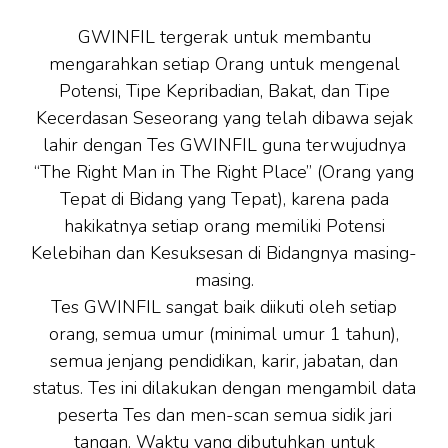
GWINFIL tergerak untuk membantu
mengarahkan setiap Orang untuk mengenal
Potensi, Tipe Kepribadian, Bakat, dan Tipe
Kecerdasan Seseorang yang telah dibawa sejak
lahir dengan Tes GWINFIL guna terwujudnya
“The Right Man in The Right Place” (Orang yang
Tepat di Bidang yang Tepat), karena pada
hakikatnya setiap orang memiliki Potensi
Kelebihan dan Kesuksesan di Bidangnya masing-
masing.
Tes GWINFIL sangat baik diikuti oleh setiap
orang, semua umur (minimal umur 1 tahun),
semua jenjang pendidikan, karir, jabatan, dan
status. Tes ini dilakukan dengan mengambil data
peserta Tes dan men-scan semua sidik jari
tangan. Waktu yang dibutuhkan untuk