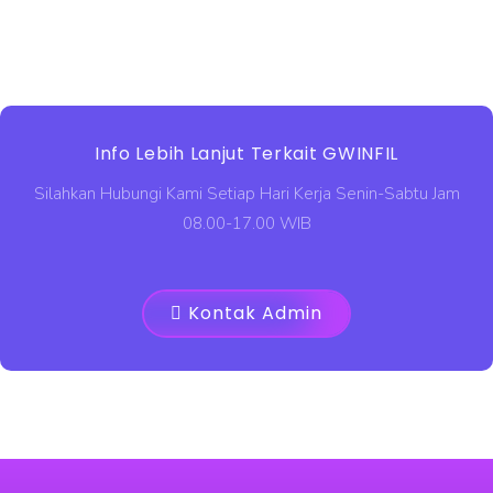
Info Lebih Lanjut Terkait GWINFIL
Silahkan Hubungi Kami Setiap Hari Kerja Senin-Sabtu Jam
08.00-17.00 WIB
Kontak Admin