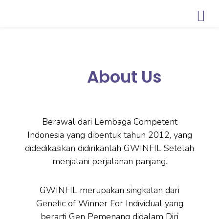
Me
Skip
About GWINFIL
Event & Training
About Us
to
content
About Us
Berawal dari Lembaga Competent
Indonesia yang dibentuk tahun 2012, yang
didedikasikan didirikanlah GWINFIL Setelah
menjalani perjalanan panjang.
GWINFIL merupakan singkatan dari
Genetic of Winner For Individual yang
berarti Gen Pemenang didalam Diri