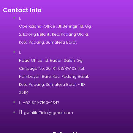
Contact Info
Operational Office : Jl. Beringin 1B, Gg.
2, Lolong Belanti, Kec. Padang Utara,
Kota Padang, Sumatera Barat
Head Office : Jl. Raden Saleh, Gg.
Cimpago No. 26, RT 03/RW 03, Kel.
Flamboyan Baru, Kec. Padang Barat,
Kota Padang, Sumatera Barat - ID
25114
+62 821-7163-4347
gwinfilofficial@gmail.com