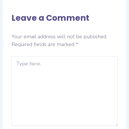
Leave a Comment
Your email address will not be published.
Required fields are marked
*
Type
here..