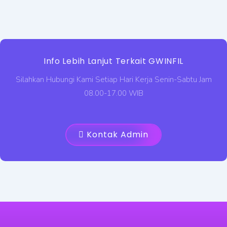
Info Lebih Lanjut Terkait GWINFIL
Silahkan Hubungi Kami Setiap Hari Kerja Senin-Sabtu Jam
08.00-17.00 WIB
Kontak Admin